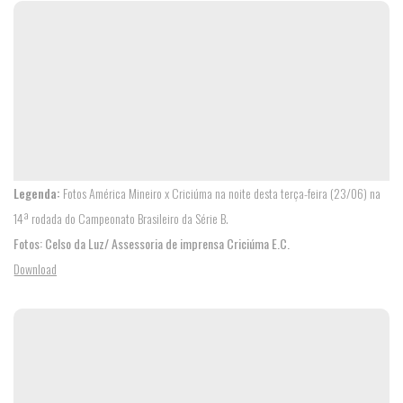
Legenda:
Fotos América Mineiro x Criciúma na noite desta terça-feira (23/06) na
14ª rodada do Campeonato Brasileiro da Série B.
Fotos: Celso da Luz/ Assessoria de imprensa Criciúma E.C.
TODOS
Download
FOTOS
PODCASTS