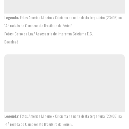
Legenda:
Fotos América Mineiro x Criciúma na noite desta terça-feira (23/06) na
14ª rodada do Campeonato Brasileiro da Série B.
Fotos: Celso da Luz/ Assessoria de imprensa Criciúma E.C.
Download
ELENCO
PROFISSIONAL
COMISSÃO
TÉCNICA
COMPETIÇÕES
AVALIAÇÕES
ESCOLINHA
Legenda:
Fotos América Mineiro x Criciúma na noite desta terça-feira (23/06) na
14ª rodada do Campeonato Brasileiro da Série B.
FEMININO