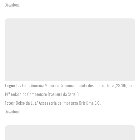
Download
CLUBE
CARVOEIRO
CONSULADOS
Legenda:
Fotos América Mineiro x Criciúma na noite desta terça-feira (23/06) na
14ª rodada do Campeonato Brasileiro da Série B.
Fotos: Celso da Luz/ Assessoria de imprensa Criciúma E.C.
Download
SÓCIOS