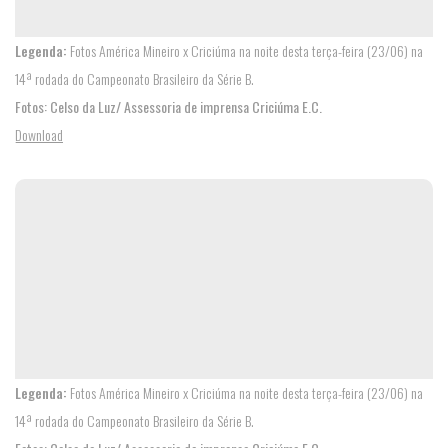
Legenda:
Fotos América Mineiro x Criciúma na noite desta terça-feira (23/06) na
14ª rodada do Campeonato Brasileiro da Série B.
Fotos: Celso da Luz/ Assessoria de imprensa Criciúma E.C.
Download
360º
DO
MAJESTOSO
OUVIDORIA/CONTATO
Legenda:
Fotos América Mineiro x Criciúma na noite desta terça-feira (23/06) na
TIGRES
14ª rodada do Campeonato Brasileiro da Série B.
PELO