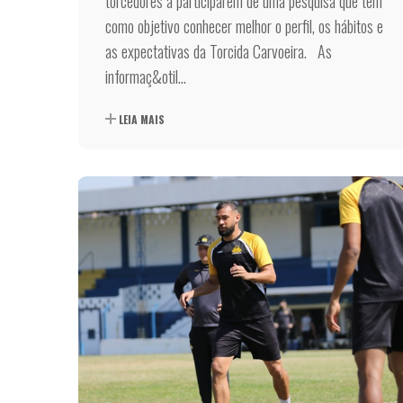
torcedores a participarem de uma pesquisa que tem
como objetivo conhecer melhor o perfil, os hábitos e
as expectativas da Torcida Carvoeira. As
informaç&otil...
LEIA MAIS