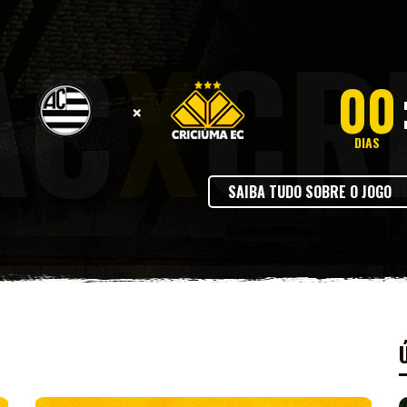
AC
X
CR
00
×
DIAS
SAIBA TUDO SOBRE O JOGO