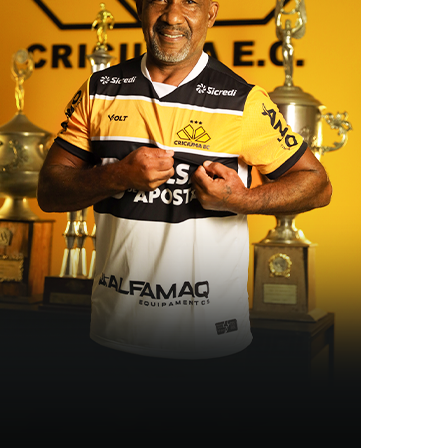
Londrina
17º
20
20
5
Avaí
18º
20
20
5
América-MG
19º
11
20
2
Ponte Preta
20º
9
20
2