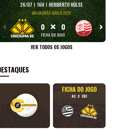
26/07
16H
HERIBERTO HÜLSE
09/
BRASILEIRÃO SÉRIE B 2026
×
0
0
FICHA DO JOGO
VER TODOS OS JOGOS
DESTAQUES
FICHA DO JOGO
AC
X
CRI