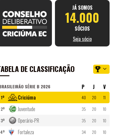
JÁ SOMOS
14.000
SÓCIOS
Seja sócio
TABELA DE CLASSIFICAÇÃO
BRASILEIRÃO SÉRIE B 2026
P
J
V
Criciúma
1º
40
20
11
Juventude
2º
35
20
10
Operário-PR
3º
35
20
10
Fortaleza
4º
34
20
10