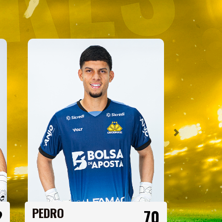
PEDRO
RODRI
2
70